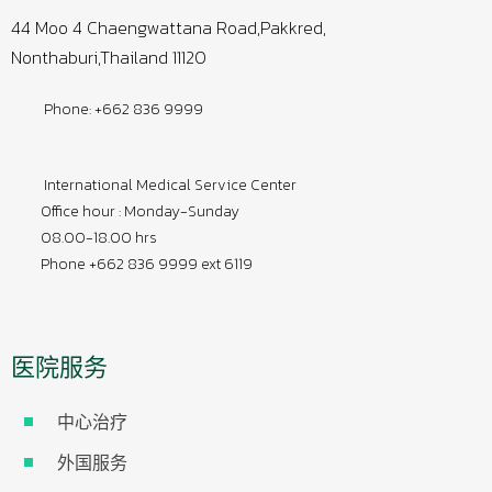
44 Moo 4 Chaengwattana Road,Pakkred,
Nonthaburi,Thailand 11120
Phone: +662 836 9999
International Medical Service Center
Office hour : Monday-Sunday
08.00-18.00 hrs
Phone +662 836 9999 ext 6119
医院服务
中心治疗
外国服务