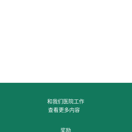
 医
KREANGSAK LEKKREUSUWAN 医生
中心 : 颈部，肩膀，背部，腰部止痛中心
医生列表
和我们医院工作
查看更多内容
奖励