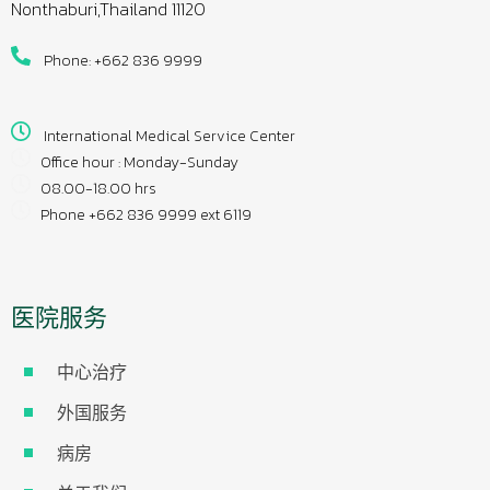
Nonthaburi,Thailand 11120
Phone: +662 836 9999
International Medical Service Center
Office hour : Monday-Sunday
08.00-18.00 hrs
Phone +662 836 9999 ext 6119
医院服务
中心治疗
外国服务
病房