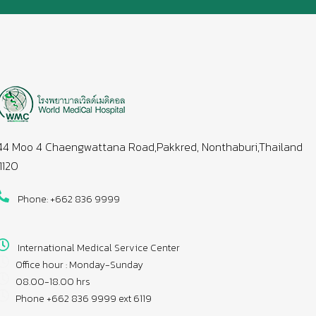
44 Moo 4 Chaengwattana Road,Pakkred, Nonthaburi,Thailand
11120
Phone: +662 836 9999
International Medical Service Center
Office hour : Monday-Sunday
08.00-18.00 hrs
Phone +662 836 9999 ext 6119