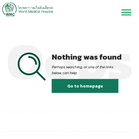
Oops
Nothing was found
Perhaps searching, or one of the links
below, can help.
Go to homepage