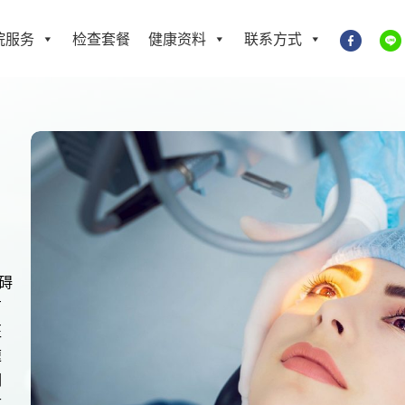
院服务
检查套餐
健康资料
联系方式
碍
有
医
速
们
节