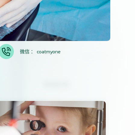
微信 ： coatmyone