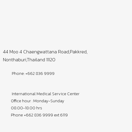
44 Moo 4 Chaengwattana Road,Pakkred,
Nonthaburi,Thailand 11120
Phone: +662 836 9999
International Medical Service Center
Office hour : Monday-Sunday
08.00-18.00 hrs
Phone +662 836 9999 ext 6119