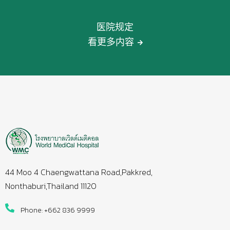
医院规定
看更多内容
44 Moo 4 Chaengwattana Road,Pakkred,
Nonthaburi,Thailand 11120
Phone: +662 836 9999