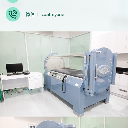
微信 ： coatmyone