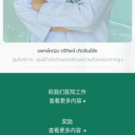
แพทย์หญิง ตรีทิพย์ เกิดสินธ์ชัย
ศูนย์บริการ : ศูนย์บำบัดด้วยออกซิเจนความดันบรรยากาศสูง
和我们医院工作
查看更多内容
奖励
查看更多内容