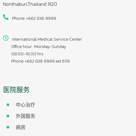
Nonthaburi,Thailand 11120
Phone: +662 836 9999
International Medical Service Center
Office hour : Monday-Sunday
08.00-18.00 hrs
Phone +662 836 9999 ext 6119
医院服务
中心治疗
外国服务
病房