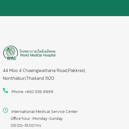
44 Moo 4 Chaengwattana Road,Pakkred,
Nonthaburi,Thailand 11120
Phone: +662 836 9999
International Medical Service Center
Office hour : Monday-Sunday
08.00-18.00 hrs