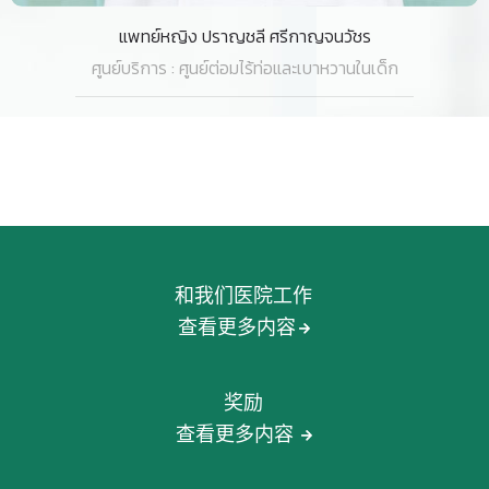
แพทย์หญิง ปราญชลี ศรีกาญจนวัชร
ศูนย์บริการ : ศูนย์ต่อมไร้ท่อและเบาหวานในเด็ก
和我们医院工作
查看更多内容
奖励
查看更多内容