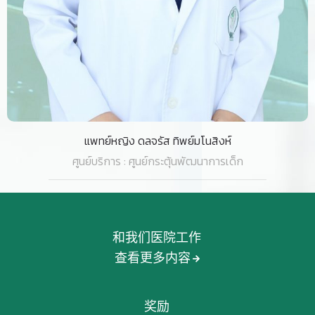
แพทย์หญิง ศิริพร แจ่มจำรัส
ศูนย์บริการ : ศูนย์กระตุ้นพัฒนาการเด็ก
和我们医院工作
查看更多内容
奖励