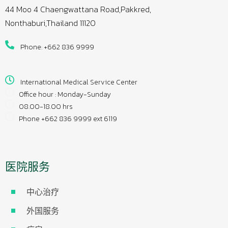
44 Moo 4 Chaengwattana Road,Pakkred,
Nonthaburi,Thailand 11120
Phone: +662 836 9999
International Medical Service Center
Office hour : Monday-Sunday
08.00-18.00 hrs
Phone +662 836 9999 ext 6119
医院服务
中心治疗
外国服务