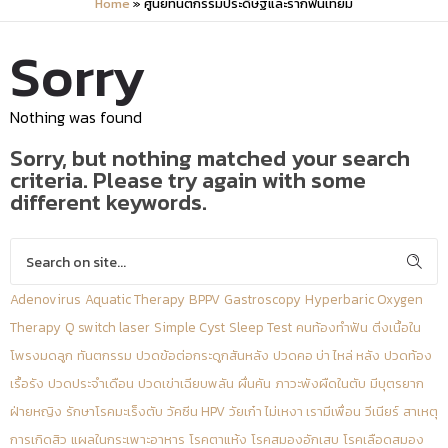
Home
»
ศูนย์ทันตกรรมประดิษฐ์และรากฟันเทียม
Sorry
Nothing was found
Sorry, but nothing matched your search
criteria. Please try again with some
different keywords.
Adenovirus
Aquatic Therapy
BPPV
Gastroscopy
Hyperbaric Oxygen
Therapy
Q switch laser
Simple Cyst
Sleep Test
คนท้องทำฟัน
ติ่งเนื้อใน
โพรงมดลูก
ทันตกรรม
ปวดข้อต่อกระดูกสันหลัง
ปวดคอ บ่า ไหล่ หลัง
ปวดท้อง
เรื้อรัง
ปวดประจำเดือน
ปวดเข่าเฉียบพลัน
ผื่นคัน
ภาวะพังผืดในตับ
มีบุตรยาก
ฝ่ายหญิง
รักษาโรคมะเร็งตับ
วัคซีน HPV
วัยเก๋า ไม่เหงา เรามีเพื่อน
วีเนียร์
สาเหตุ
การเกิดสิว
แผลในกระเพาะอาหาร
โรคตาแห้ง
โรคสมองอักเสบ
โรคเลือดสมอง