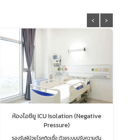
‹
›
ห้องไอซียู ICU Isolation (Negative
Pressure)
​ 
แพ
รองรับผู้ป่วยโรคติดเชื้อ ด้วยระบบปรับความดัน