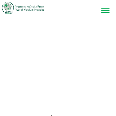
โสต ศอ นาสิกวิทยา