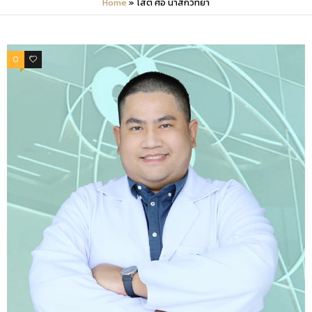
Home
»
โสต ศอ นาสิกวิทยา
0
0