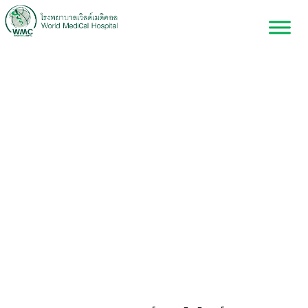
นายแพทย์ นพดล นิน
เนินนนท์