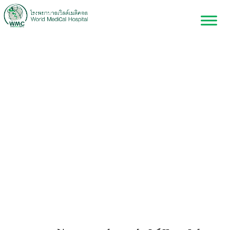
ผู้ช่วยศาสตราจารย์
นายแพทย์ วรสิทธิ์ ศิริ
พรพาณิชย์