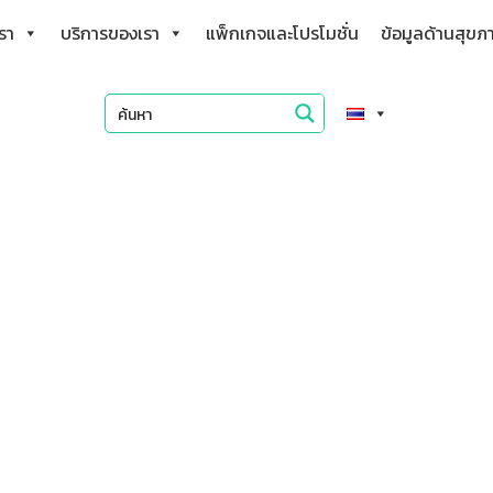
เรา
บริการของเรา
แพ็กเกจและโปรโมชั่น
ข้อมูลด้านสุขภ
แพทย์หญิง มณีนุช ศรีผ