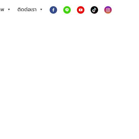
าพ
ติดต่อเรา
า