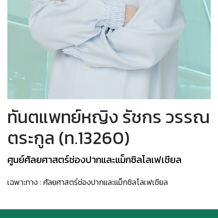
ทันตแพทย์หญิง รัชกร วรรณ
ตระกูล (ท.13260)
ศูนย์ศัลยศาสตร์ช่องปากและแม็กซิลโลเฟเชียล
เฉพาะทาง : ศัลยศาสตร์ช่องปากและแม็กซิลโลเฟเชียล