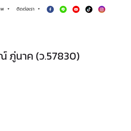
าพ
ติดต่อเรา
 ภู่นาค (ว.57830)