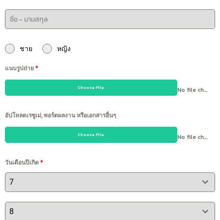
ชาย
หญิง
แนบรูปถ่าย
*
Choose File
No file chosen
อัปโหลดเรซูเม่, พอร์ตผลงาน หรือเอกสารอื่นๆ
Choose File
No file chosen
วันเดือนปีเกิด
*
7
8