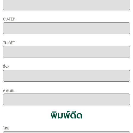
CU-TEP
TU-GET
อื่นๆ
คะแนน
พิมพ์ดีด
ไทย