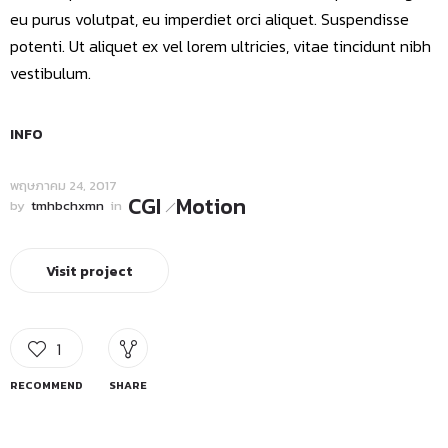
eu purus volutpat, eu imperdiet orci aliquet. Suspendisse
potenti. Ut aliquet ex vel lorem ultricies, vitae tincidunt nibh
vestibulum.
INFO
พฤษภาคม 24, 2017
CGI
Motion
by
tmhbchxmn
in
Visit project
1
RECOMMEND
SHARE