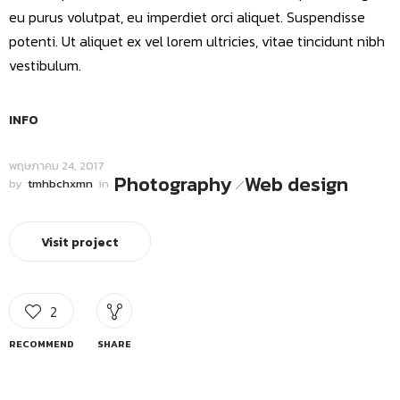
eu purus volutpat, eu imperdiet orci aliquet. Suspendisse
potenti. Ut aliquet ex vel lorem ultricies, vitae tincidunt nibh
vestibulum.
INFO
พฤษภาคม 24, 2017
Photography
Web design
by
tmhbchxmn
in
Visit project
2
RECOMMEND
SHARE