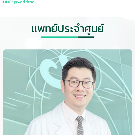
LINE : @worldcsc
แพทย์ประจำศูนย์