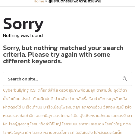
Home
»
ศูนย์ทันตกรรมเพื่อความสวยงาม
Sorry
Nothing was found
Sorry, but nothing matched your search
criteria. Please try again with some
different keywords.
Cyberbullying
ICSI
ดีท็อกซ์ลำไส้
ตรวจสุขภาพก่อนมีลูก
ตาสามชั้น
ถุงใต้ตา
น้ำข้อเทียม
ประจำเดือนผิดปกติ
ปวดฟัน
ปวดหลังเรื้อรัง
ผ่าตัดกระดูกสันหลัง
ผ่าตัดรังไข่
มะเร็งเต้านม
มะเร็งเยื่อบุโพรงมดลูก
ลดความอ้วน
วัยทอง
ศูนย์หัวใจ
หมอนรองข้อเข่าฉีก
อยากมีลูก
อองโคเทอร์เมีย
อุ้งเชิงกรานอักเสบ
เลเซอร์รักษา
ฝ้า
โรคผู้สูงอายุ
โรคมะเร็งลำไส้ใหญ่
โรคระบบประสาทและสมอง
โรคหัวใจรูมาติค
โรคหัวใจรูห์มาติก
โรคเบาหวานขณะตั้งครรภ์
ไขมันในตับ
ไข้หวัดแดดในเด็ก