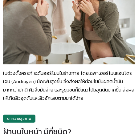
ในช่วงตั้งครรภ์ ระดับฮอร์โมนในร่างกาย โดยเฉพาะฮอร์โมนแอนโดร
เจน (Androgen) มักเพิ่มสูงขึ้น ซึ่งส่งผลให้ต่อมไขมันผลิตน้ำมัน
มากกว่าปกติ ผิวจึงมันง่าย และรูขุมขนก็มีแนวโน้มอุดตันมากขึ้น ส่งผล
ให้เกิดสิวอุดตันและสิวอักเสบตามมาได้ง่าย
บทความสุขภาพ
ฝ้าบนใบหน้า มีกี่ชนิด?