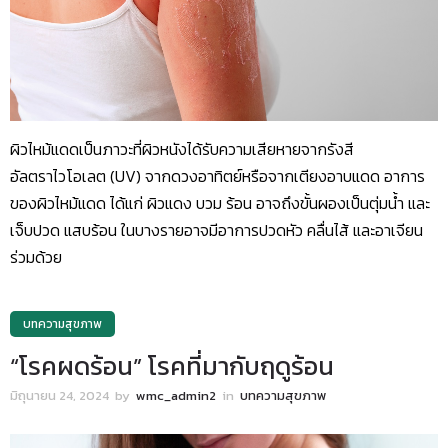
ผิวไหม้แดดเป็นภาวะที่ผิวหนังได้รับความเสียหายจากรังสี
อัลตราไวโอเลต (UV) จากดวงอาทิตย์หรือจากเตียงอาบแดด อาการ
ของผิวไหม้แดด ได้แก่ ผิวแดง บวม ร้อน อาจถึงขั้นผองเป็นตุ่มน้ำ และ
เจ็บปวด แสบร้อน ในบางรายอาจมีอาการปวดหัว คลื่นไส้ และอาเจียน
ร่วมด้วย
บทความสุขภาพ
“โรคผดร้อน” โรคที่มากับฤดูร้อน
มิถุนายน 24, 2024
by
wmc_admin2
in
บทความสุขภาพ