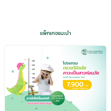
แพทย์หญิง ทิวานันท์ พรหมวรานนท์
ศูนย์ผิวหนัง
แพ็กเกจแนะนำ