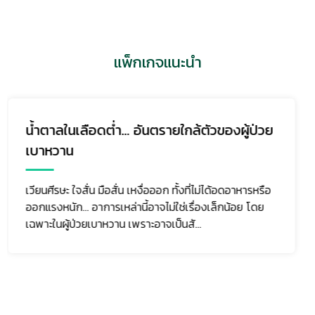
แพ็กเกจแนะนำ
มะเร็งถุงน้ำดี (Gallbladder Cancer) ภัย
เงียบที่ตรวจพบช้า แต่ป้องกันและรับมือได้ หาก
รู้เท่าทัน
มะเร็งถุงน้ำดีเป็นมะเร็งที่พบไม่บ่อยเมื่อเทียบกับมะเร็งชนิด
อื่น แต่มีความรุนแรงสูง เนื่องจากในระยะแรกมักไม่มีอาการ
ชัดเจน ผู้ป่วยจำนวนมากจึงมาพบแพทย์เม...