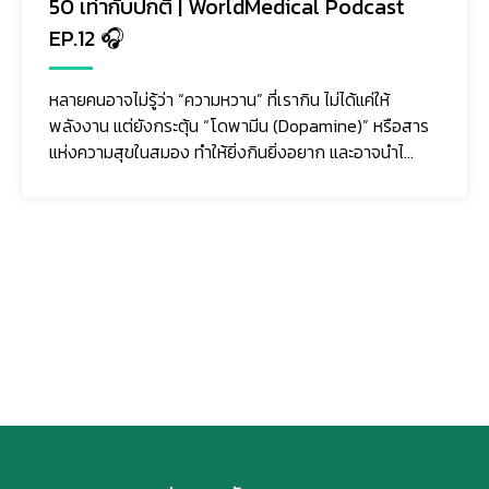
WorldMedical Podcast EP.11 🎧
ความเครียด…ไม่ใช่แค่เรื่องของ “ใจ” แต่ยังส่งผลต่อ
ร่างกาย ทั้งการนอนหลับที่แย่ลง ภูมิคุ้มกันลดลง
อ่อนเพลีย หรือป่วยง่าย
ติดตามเรา