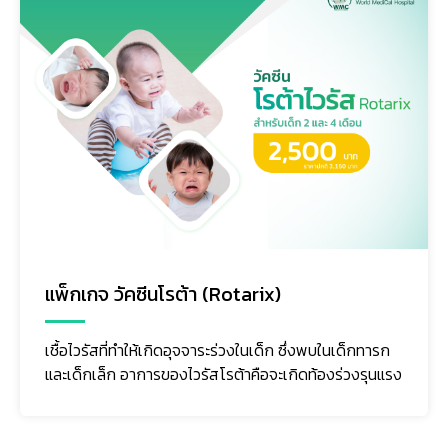
แพ็กเกจ วัคซีนป้องกันโรคมือเท้าปาก
เทอโรไวรัส ( Enterovirus ) ซึ่งมีหลากหลายสายพันธุ์ที่ก่อ
โรคมือ เท้า ปาก ที่พบมาก