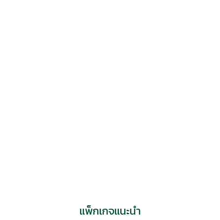
ประวัติแพทย์
ติดต่อสอบถามเพิ่มเติม/นัดหมาย
แอดไลน์
แพทย์ที่เกี่ยวข้อง
แพ็กเกจแนะนำ