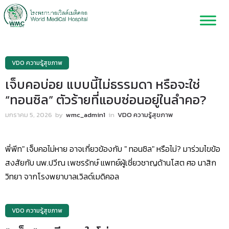
VDO ความรู้สุขภาพ
เจ็บคอบ่อย แบบนี้ไม่ธรรมดา หรือจะใช่
“ทอนซิล” ตัวร้ายที่แอบซ่อนอยู่ในลำคอ?
มกราคม 5, 2026
by
wmc_admin1
in
VDO ความรู้สุขภาพ
พี่พีท" เจ็บคอไม่หาย อาจเกี่ยวข้องกับ " ทอนซิล" หรือไม่? มาร่วมไขข้อ
สงสัยกับ นพ.ปวีณ เพชรรักษ์ แพทย์ผู้เชี่ยวชาญด้านโสต ศอ นาสิก
วิทยา จากโรงพยาบาลเวิลด์เมดิคอล
VDO ความรู้สุขภาพ