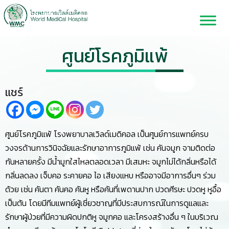
ศูนย์โรคภูมิแพ้
แชร์
ศูนย์โรคภูมิแพ้ โรงพยาบาลเวิลด์เมดิคอล เป็นศูนย์การแพทย์ครบ
วงจรด้านการวินิจฉัยและรักษาอาการภูมิแพ้ เช่น คันจมูก จามติดต่อ
กันหลายครั้ง มีน้ำมูกใสไหลตลอดเวลา มีเสมหะ จมูกไม่ได้กลิ่นหรือได้
กลิ่นลดลง เจ็บคอ ระคายคอ ไอ เสียงแหบ หรืออาจมีอาการอื่นๆ ร่วม
ด้วย เช่น คันตา คันคอ คันหู หรือคันที่เพดานปาก ปวดศีรษะ ปวดหู หูอื้อ
เป็นต้น โดยมีทีมแพทย์ผู้เชี่ยวชาญที่มีประสบการณ์ในการดูแลและ
รักษาผู้ป่วยที่มีความผิดปกติหู จมูกคอ และโครงสร้างอื่น ๆ ในบริเวณ