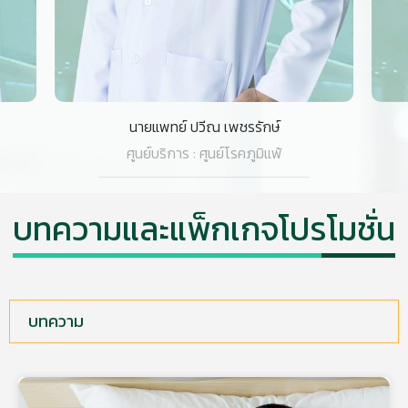
แพทย์หญิง ปริย ปิ่นแก้ว
ศูนย์บริการ : ศูนย์โรคภูมิแพ้
บทความและแพ็กเกจโปรโมชั่น
บทความ