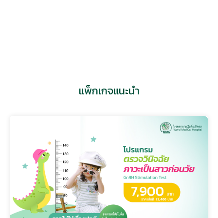
นายแพทย์ ชรินชาติ เทียมฉัตร
ศูนย์โรคภูมิแพ้
แพ็กเกจแนะนำ