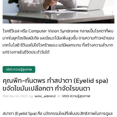
โรคซีวีเอส หรือ Computer Vision Syndrome กลายเป็นโรคตาที่พบ
มากในยุคโซเชียลมีเดีย และมีแนวโน้มเพิ่มสูงขึ้น ตามความก้าวหน้าของ
เทคโนโลยี ซีวีเอสไม่ใช่โรคร้ายแรง แต่มีผลกระทบ ที่สร้างความลำบาก
แก่ร่างกายในชีวิตประจำวันได้
VDO ความรู้สุขภาพ
คุณพีท-กันตพร ทำสปาตา (Eyelid spa)
ขจัดไขมันเปลือกตา กำจัดไรขนตา
กันยายน 14, 2023
by
wmc_admin2
in
VDO ความรู้สุขภาพ
สปาตา (Eyelid Spa) คือ นวัตกรรมใหม่ที่เพิ่มประสิทธิภาพในการดูแล