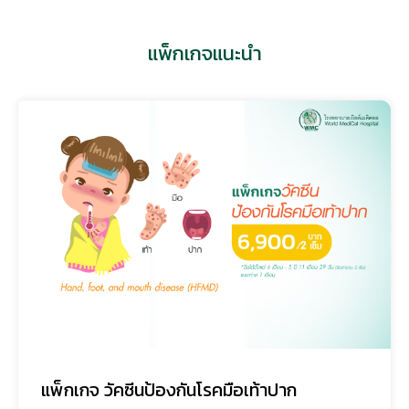
แพ็กเกจแนะนำ
แพ็กเกจ วัคซีนป้องกันโรคมือเท้าปาก