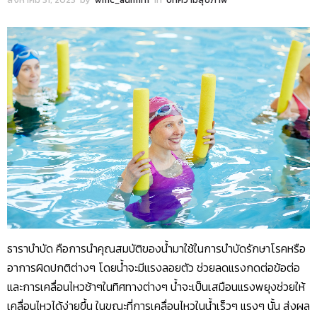
ธาราบำบัด คือการนำคุณสมบัติของน้ำมาใช้ในการบำบัดรักษาโรคหรือ
อาการผิดปกติต่างๆ โดยน้ำจะมีแรงลอยตัว ช่วยลดแรงกดต่อข้อต่อ
และการเคลื่อนไหวช้าๆในทิศทางต่างๆ น้ำจะเป็นเสมือนแรงพยุงช่วยให้
เคลื่อนไหวได้ง่ายขึ้น ในขณะที่การเคลื่อนไหวในน้ำเร็วๆ แรงๆ นั้น ส่งผล