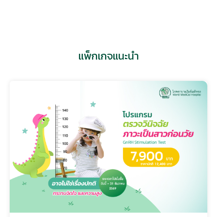
ศูนย์ศัลยกรรมออร์โธปิดิกส์เฉพาะทาง
แพ็กเกจแนะนำ