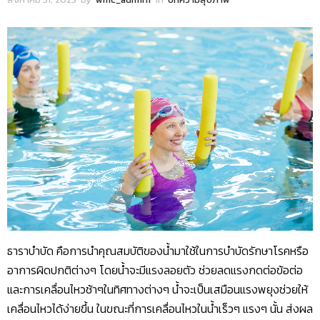
ธาราบำบัด คือการนำคุณสมบัติของน้ำมาใช้ในการบำบัดรักษาโรคหรือ
อาการผิดปกติต่างๆ โดยน้ำจะมีแรงลอยตัว ช่วยลดแรงกดต่อข้อต่อ
และการเคลื่อนไหวช้าๆในทิศทางต่างๆ น้ำจะเป็นเสมือนแรงพยุงช่วยให้
เคลื่อนไหวได้ง่ายขึ้น ในขณะที่การเคลื่อนไหวในน้ำเร็วๆ แรงๆ นั้น ส่งผล