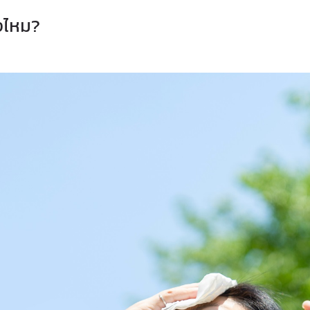
ิงไหม?