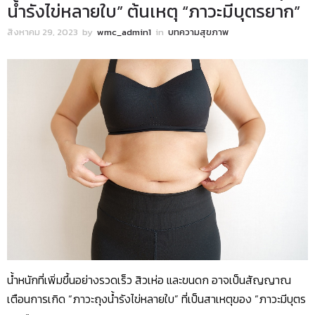
น้ำรังไข่หลายใบ” ต้นเหตุ “ภาวะมีบุตรยาก”
สิงหาคม 29, 2023
by
wmc_admin1
in
บทความสุขภาพ
น้ำหนักที่เพิ่มขึ้นอย่างรวดเร็ว สิวเห่อ และขนดก อาจเป็นสัญญาณ
เตือนการเกิด “ภาวะถุงน้ำรังไข่หลายใบ” ที่เป็นสาเหตุของ “ภาวะมีบุตร