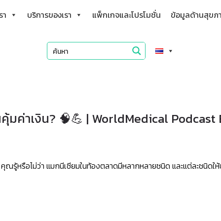
เรา
บริการของเรา
แพ็กเกจและโปรโมชั่น
ข้อมูลด้านสุขภ
คุ้มค่าเงิน? 🧠💪 | WorldMedical Podcast 
ุณรู้หรือไม่ว่า แมกนีเซียมในท้องตลาดมีหลากหลายชนิด และแต่ละชนิดให้ป