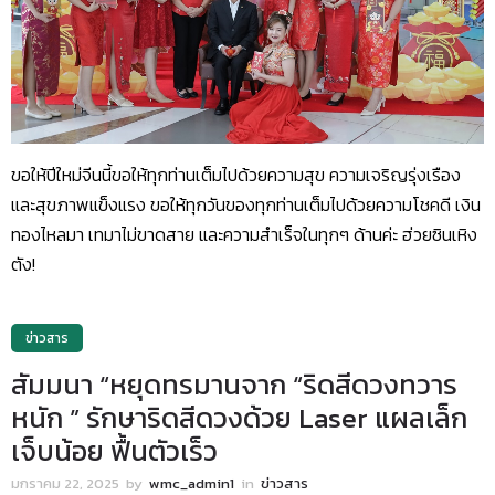
ขอให้ปีใหม่จีนนี้ขอให้ทุกท่านเต็มไปด้วยความสุข ความเจริญรุ่งเรือง
และสุขภาพแข็งแรง ขอให้ทุกวันของทุกท่านเต็มไปด้วยความโชคดี เงิน
ทองไหลมา เทมาไม่ขาดสาย และความสำเร็จในทุกๆ ด้านค่ะ ฮ่วยซินเหิง
ตัง!
ข่าวสาร
สัมมนา “หยุดทรมานจาก “ริดสีดวงทวาร
หนัก ” รักษาริดสีดวงด้วย Laser แผลเล็ก
เจ็บน้อย ฟื้นตัวเร็ว
มกราคม 22, 2025
by
wmc_admin1
in
ข่าวสาร