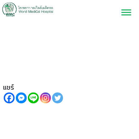
สัมมนา “หยุดทรมานจาก
“ริดสีดวงทวารหนัก ” รักษา
ริดสีดวงด้วย Laser แผลเล็ก เจ็บ
น้อย ฟื้นตัวเร็ว
แชร์