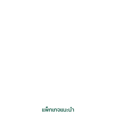
แพทย์หญิง ทิวานันท์ พรหมวรานนท์
ศูนย์ผิวหนัง
แพ็กเกจแนะนำ