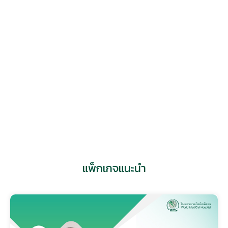
แพทย์หญิง ปราญชลี ศรีกาญจนวัชร
ศูนย์ต่อมไร้ท่อและเบาหวานในเด็ก
แพ็กเกจแนะนำ