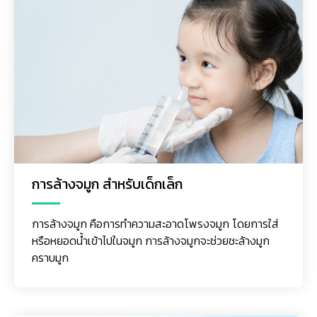
การล้างจมูก สำหรับเด็กเล็ก
การล้างจมูก คือการทำความสะอาดโพรงจมูก โดยการใส่
หรือหยอดน้ำเข้าไปในจมูก การล้างจมูกจะช่วยชะล้างมูก
คราบมูก