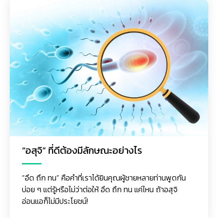
“อสุจิ” ที่ดีต้องมีลักษณะอย่างไร
“อึด ถึก ทน” คือคำที่เราได้ยินคุณผู้ชายหลายท่านพูดกัน
บ่อย ๆ แต่รู้หรือไม่ว่าต่อให้ อึด ถึก ทน แค่ไหน ถ้าอสุจิ
อ่อนแอก็ไม่มีประโยชน์!