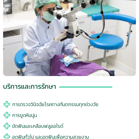
บริการและการรักษา
การตรวจวินิจฉัยโรคทางทันตกรรมทุกช่วงวัย
การขูดหินปูน
ขัดฟันและเคลือบฟลูออไรด์
อุดฟันทั่วไป และอุดฟันเพื่อความสวยงาม