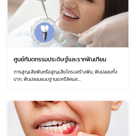
ศูนย์ทันตกรรมประดิษฐ์และรากฟันเทียม
การสูญเสียฟันหรือสูญเสียโครงสร้างฟัน, ฟันปลอมทั้ง
ปาก, ฟันปลอมแบบฐานอะครีลิคและ...