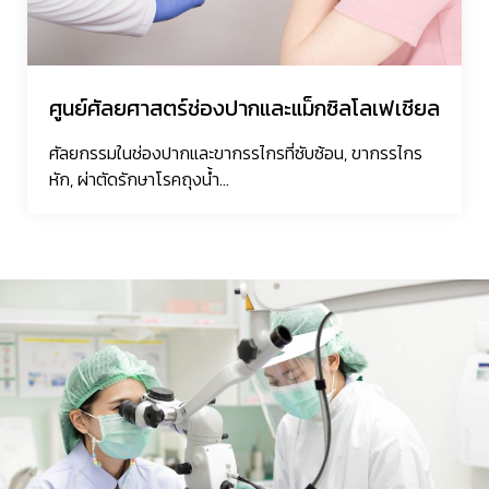
ศูนย์ศัลยศาสตร์ช่องปากและแม็กซิลโลเฟเชียล
ศัลยกรรมในช่องปากและขากรรไกรที่ซับซ้อน, ขากรรไกร
หัก, ผ่าตัดรักษาโรคถุงน้ำ...