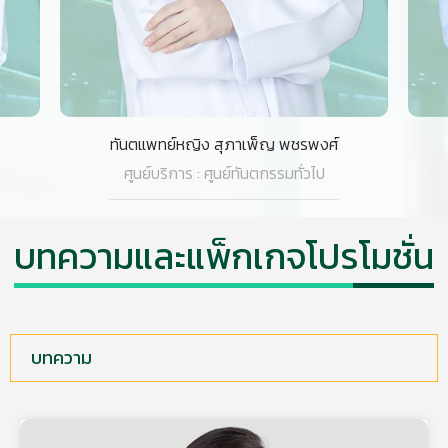
ทันตแพทย์หญิง ศนิดา ก้องพานิชกุล
ศูนย์บริการ : ศูนย์ทันตกรรมทั่วไป
บทความและแพ็กเกจโปรโมชั่น
บทความ