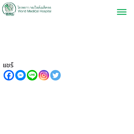
เคี้ยวเพลิน จนลืมฟัน เสี่ยง “ฟัน
ร้าว”
แชร์