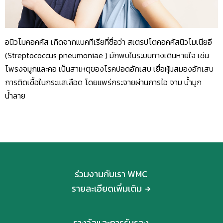
อนิวโมคอคคัส เกิดจากแบคทีเรียที่ชื่อว่า สเตรปโตคอคคัสนิวโมเนียอี
(Streptococcus pneumoniae ) มักพบในระบบทางเดินหายใจ เช่น
โพรงจมูกและคอ เป็นสาเหตุของโรคปอดอักเสบ เยื่อหุ้มสมองอักเสบ
การติดเชื้อในกระแสเลือด โดยแพร่กระจายผ่านการไอ จาม น้ำมูก
น้ำลาย
ร่วมงานกับเรา WMC
รายละเอียดเพิ่มเติม
รางวัลและการรับรอง