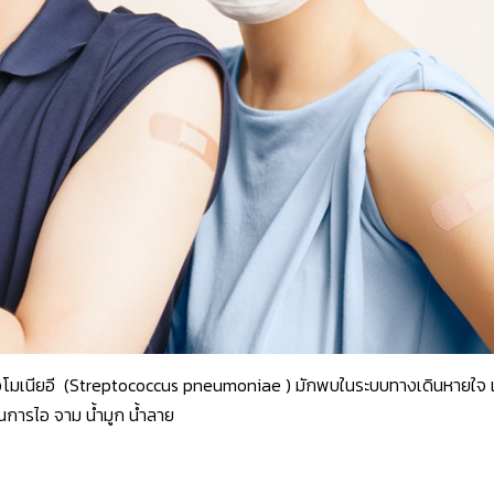
นิวโมเนียอี (Streptococcus pneumoniae ) มักพบในระบบทางเดินหายใจ เ
การไอ จาม น้ำมูก น้ำลาย