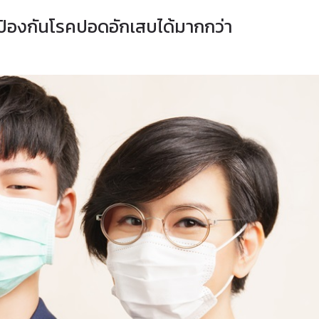
 ป้องกันโรคปอดอักเสบได้มากกว่า