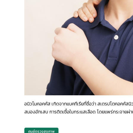
อนิวโมคอคคัส เกิดจากแบคทีเรียที่ชื่อว่า สเตรปโตคอคคัส
สมองอักเสบ การติดเชื้อในกระแสเลือด โดยแพร่กระจายผ่าน
ศูนย์ตรวจสุขภาพ