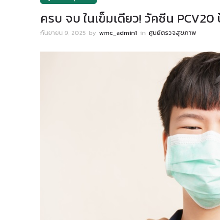
ครบ จบ ในเข็มเดียว! วัคซีน PCV20
กันยายน 9, 2025
by
wmc_admin1
in
ศูนย์ตรวจสุขภาพ