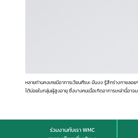
หลายท่านคงเคยมีอาการเวียนศีรษะ มึนงง รู้สึกร่างกายลอยๆ
ได้บ่อยในกลุ่มผู้สูงอายุ ซึ่งบางคนเมื่อเกิดอาการเหล่านี้
ร่วมงานกับเรา WMC