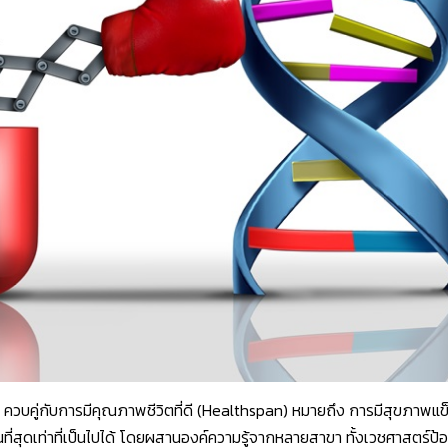
an) ควบคู่กับการมีคุณภาพชีวิตที่ดี (Healthspan) หมายถึง การมีสุขภา
นที่สุดเท่าที่เป็นไปได้ โดยผสานองค์ความรู้จากหลายสาขา ทั้งเวชศาสตร์